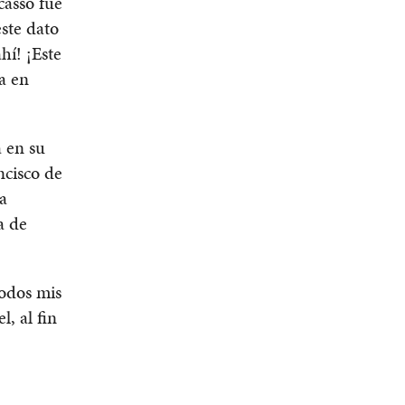
casso fue
este dato
hí! ¡Este
a en
a en su
ncisco de
a
a de
todos mis
, al fin