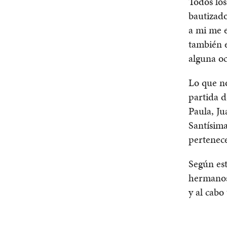
Todos los
bautizado
a mi me e
también e
alguna oc
Lo que no
partida d
Paula, J
Santísima
pertenece
Según est
hermanos
y al cabo