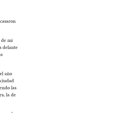
e casaron
a de mi
s delante
us
el año
 ciudad
iendo las
es, la de