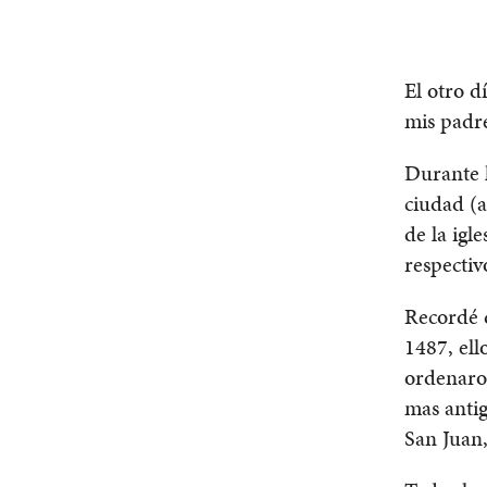
El otro d
mis padre
Durante l
ciudad (a
de la igl
respectiv
Recordé q
1487, ell
ordenaron
mas antig
San Juan,