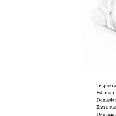
Te quier
Estar sin
Demasiad
Entre sue
Demasiada