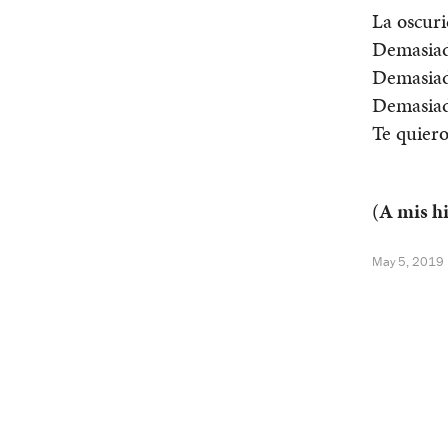
La oscur
Demasiado
Demasiad
Demasiada
Te quier
(
A mis hi
May 5, 2019