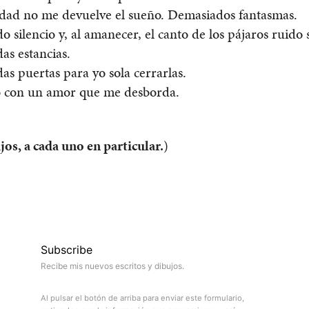
idad no me devuelve el sueño. Demasiados fantasmas.
 silencio y, al amanecer, el canto de los pájaros ruido 
as estancias.
s puertas para yo sola cerrarlas.
o con un amor que me desborda.
jos, a cada uno en particular.
)
Subscribe
Recibe mis nuevos escritos y dibujos.
Al pulsar el botón de arriba para enviar este formulario,