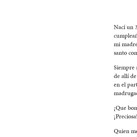
Nací un 
cumpleaño
mi madre
santo co
Siempre 
de allí d
en el par
madruga
¡Que boni
¡Preciosa
Quien me 