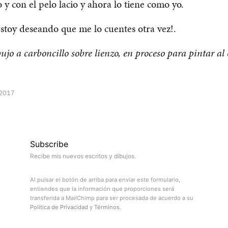
o y con el pelo lacio y ahora lo tiene como yo.
toy deseando que me lo cuentes otra vez!.
ujo a carboncillo sobre lienzo, en proceso para pintar al 
 2017
Subscribe
Recibe mis nuevos escritos y dibujos.
Al pulsar el botón de arriba para enviar este formulario,
entiendes que la información que proporciones será
transferida a MailChimp para ser procesada de acuerdo a su
Política de Privacidad
y
Términos
.