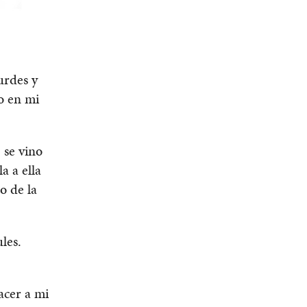
urdes y
o en mi
 se vino
a a ella
o de la
les.
acer a mi