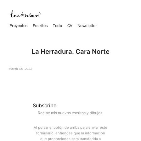
Proyectos
Escritos
Todo
CV
Newsletter
La Herradura. Cara Norte
March 15, 2022
Subscribe
Recibe mis nuevos escritos y dibujos.
Al pulsar el botón de arriba para enviar este
formulario, entiendes que la información
que proporciones será transferida a