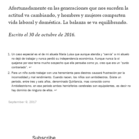
Afortunadamente en las generaciones que nos suceden la
actitud va cambiando, y hombres y mujeres comparten
vida laboral y doméstica. La balanza se va equilibrando.
Escrito el 30 de octubre de 2016.
Un caso
especial
es el de mi abuela María Luisa que aunque atendía y “servía” a mi abuelo
no dejó de trabajar y nunca perdió su independencia económica. Aunque nunca la oí
quejarse por ese tema mucho sospecho que ella pensaba como yo, creo que era un “zurdo
contrariado”.
↩
Para un niño zurdo trabajar con una herramienta para diestros causará frustración por la
incomodidad y mal rendimiento. Cuando nacen, los niños son ambidiestros. Existe un
período, entre tres y seis años, denominado Quirilancia, mas conocido como
Ambidiestrismo, en ese período ambos hemisferios cerebrales son equipolentes, es decir no
hay dominio de ninguno de ellos.
↩
September 9, 2017
Subscribe