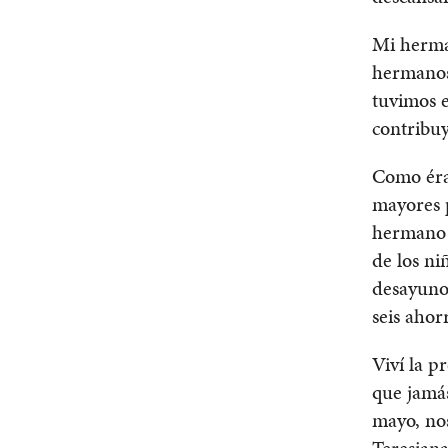
Mi herman
hermanos 
tuvimos e
contribu
Como éra
mayores p
hermano J
de los ni
desayuno
seis ahor
Viví la 
que jamás
mayo, nos
Teresiana