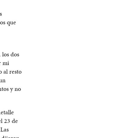
s
jos que
 los dos
r mi
 al resto
 un
ntos y no
etalle
l 23 de
 Las
 dijeron