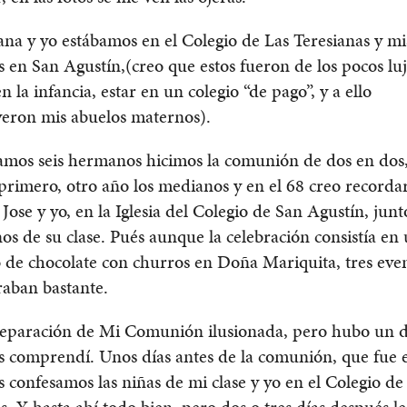
a y yo estábamos en el Colegio de Las Teresianas y mi
en San Agustín,(creo que estos fueron de los pocos lu
n la infancia, estar en un colegio “de pago”, y a ello
yeron mis abuelos maternos).
mos seis hermanos hicimos la comunión de dos en dos,
rimero, otro año los medianos y en el 68 creo recorda
ose y yo, en la Iglesia del Colegio de San Agustín, junto
ños de su clase. Pués aunque la celebración consistía en
 de chocolate con churros en Doña Mariquita, tres eve
raban bastante.
preparación de Mi Comunión ilusionada, pero hubo un d
 comprendí. Unos días antes de la comunión, que fue e
 confesamos las niñas de mi clase y yo en el Colegio de
s. Y hasta ahí todo bien, pero dos o tres días después le