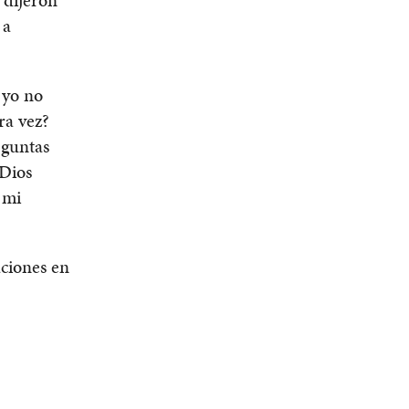
 a
 yo no
ra vez?
eguntas
¡Dios
 mi
aciones en