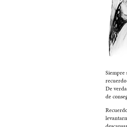
Siempre s
recuerdo 
De verdad
de conseg
Recuerdo
levantar
descansar