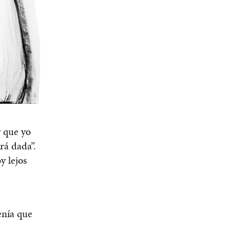
y que yo
erá dada”.
y lejos
enía que