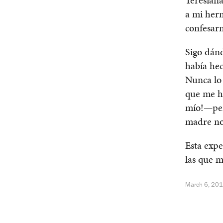
a mi herm
confesarm
Sigo dánd
había he
Nunca lo
que me h
mío!—pen
madre no
Esta expe
las que m
March 6, 20