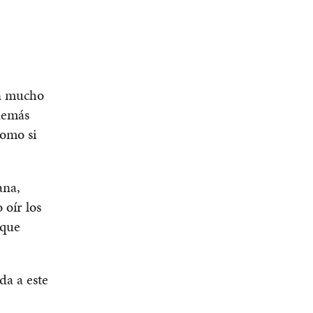
on mucho
además
como si
ana,
 oír los
 que
da a este