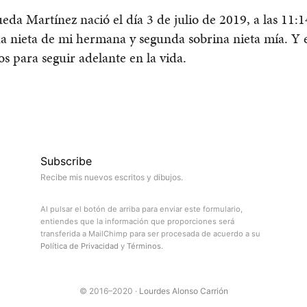
eda Martínez nació el día 3 de julio de 2019, a las 11:1
a nieta de mi hermana y segunda sobrina nieta mía. Y 
os para seguir adelante en la vida.
9
Subscribe
Recibe mis nuevos escritos y dibujos.
Al pulsar el botón de arriba para enviar este formulario,
entiendes que la información que proporciones será
transferida a MailChimp para ser procesada de acuerdo a su
Política de Privacidad
y
Términos
.
© 2016–2020 ·
Lourdes Alonso Carrión