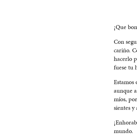
¡Que boni
Con segu
cariño. C
hacerlo p
fuese tu 
Estamos o
aunque a 
míos, por
sientes y
¡Enhorabu
mundo.