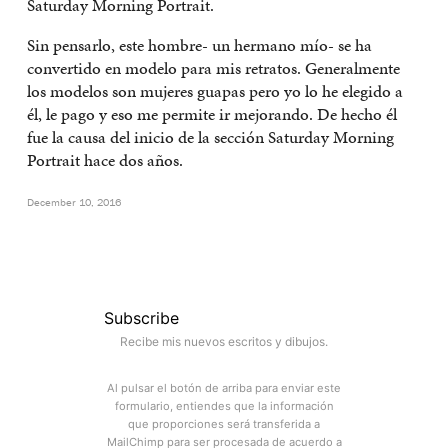
Saturday Morning Portrait.
Sin pensarlo, este hombre- un hermano mío- se ha
convertido en modelo para mis retratos. Generalmente
los modelos son mujeres guapas pero yo lo he elegido a
él, le pago y eso me permite ir mejorando. De hecho él
fue la causa del inicio de la sección Saturday Morning
Portrait hace dos años.
December 10, 2016
Subscribe
Recibe mis nuevos escritos y dibujos.
Al pulsar el botón de arriba para enviar este
formulario, entiendes que la información
que proporciones será transferida a
MailChimp para ser procesada de acuerdo a