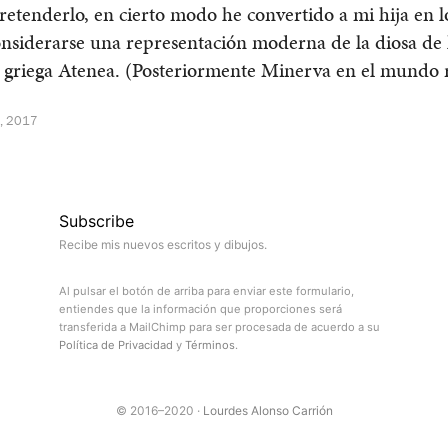
pretenderlo, en cierto modo he convertido a mi hija en 
nsiderarse una representación moderna de la diosa de 
a griega Atenea. (Posteriormente Minerva en el mundo
, 2017
Subscribe
Recibe mis nuevos escritos y dibujos.
Al pulsar el botón de arriba para enviar este formulario,
entiendes que la información que proporciones será
transferida a MailChimp para ser procesada de acuerdo a su
Política de Privacidad
y
Términos
.
© 2016–2020 ·
Lourdes Alonso Carrión