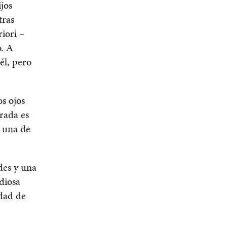
jos
tras
riori –
o. A
él, pero
os ojos
rada es
n una de
des y una
diosa
udad de