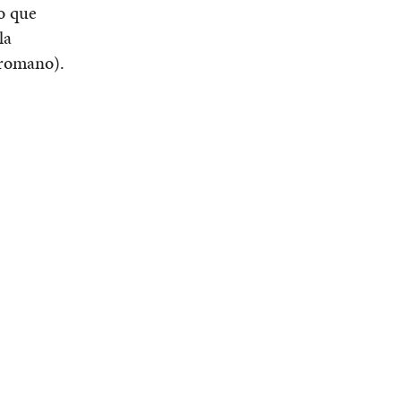
lo que
la
 romano).