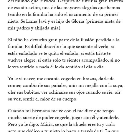
del mundo que le rodea. Después de sufrir la gran tristeza
de esa situación, una de las mayores alegrías que hemos
tenido en la familia ha sido el nacimiento de su primer
nieto. Se llama Javi y es hijo de Gloria (primera nieta de
mis padres y ahijada mía).
El niño ha devuelto gran parte de la ilusión perdida a la
familia. Es difícil describir lo que se siente al verlo: si
estás enfadado se te quita el enfado, si estás triste te
vuelves alegre, si estás solo te sientes acompañado, si no
le ves sentido a nada él le da sentido al día a día.
Yo le vi nacer, me encanta cogerlo en brazos, darle de
comer, cambiarle sus pañales, unir mi mejilla con la suya,
oler sus babitas, ver achinarse sus ojos cuando se ríe, oir
su voz, sentir el calor de su cuerpo.
Cuando mi hermana me ve con él me dice que tengo
mucha suerte de poder cogerlo, jugar con él y atenderle.
Pero yo le digo: Mária, se que la abuela eres tu y cada
acto que dedico a tu nieto lo hago a través de ti. La que