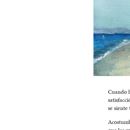
Cuando h
satisfacc
se siente
Acostumbr
que las m