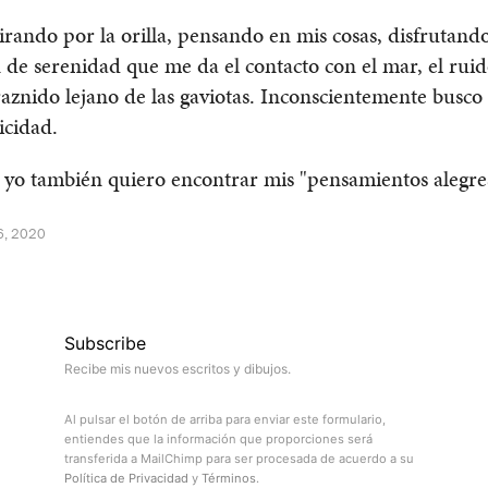
rando por la orilla, pensando en mis cosas, disfrutando
 de serenidad que me da el contacto con el mar, el ruid
graznido lejano de las gaviotas. Inconscientemente busco
icidad.
 yo también quiero encontrar mis "pensamientos alegre
6, 2020
Subscribe
Recibe mis nuevos escritos y dibujos.
Al pulsar el botón de arriba para enviar este formulario,
entiendes que la información que proporciones será
transferida a MailChimp para ser procesada de acuerdo a su
Política de Privacidad
y
Términos
.