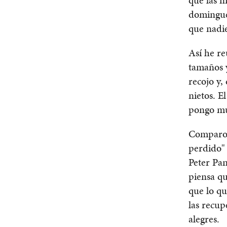
dominguer
que nadie
Así he re
tamaños y
recojo y,
nietos. E
pongo mu
Comparo 
perdido" 
Peter Pan
piensa q
que lo qu
las recup
alegres.