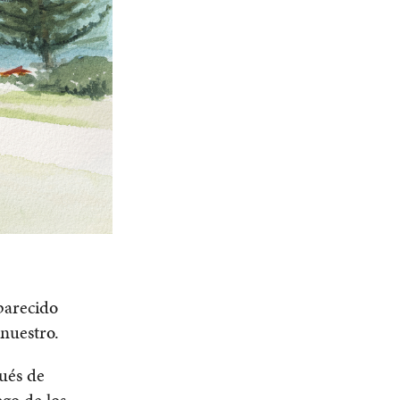
 parecido
 nuestro.
ués de
ego de los