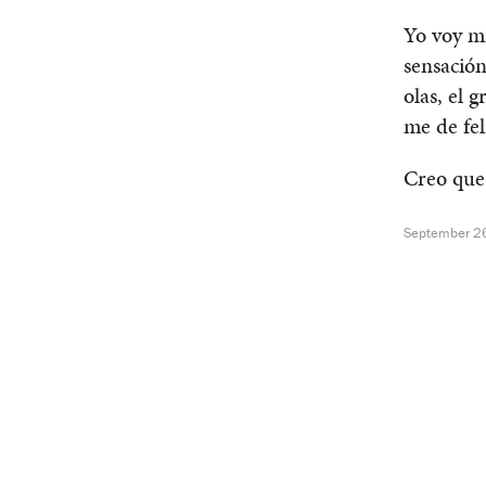
Yo voy mi
sensación
olas, el 
me de fel
Creo que
September 2