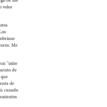
o valor
intos
Los
sobrinos
 euros. Me
(un "niño
cuento de
 que
enta de
ría cuando
samientos