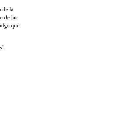
 de la
o de las
 algo que
s".