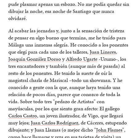
pude plasmar apenas un esbozo. No me podía quedar sin
dibujar la noche, esa noche de Santiago que nunca
olvidaré.
Al acabar las jornadas y, junto a la sensación de tristeza
de pensar en algo bueno que termina, me he traído para
Málaga una inmensa alegría. He conocido a los ponentes
que elegí para cada uno de los talleres,
Juan Linares
,
Joaquín González Dorao
y
Alfredo Ugarte
-Urumo-, los
tres encantadores y también (aunque más de pasada) al
resto de los ponentes. He tenido la suerte de oír la
magistral charla de Mariscal –todo un showman. Y he
conocido a gente con la que, aunque haya tenido una
relación de pocos días, parece que conozco de toda la
vida. Sobre todo tres "pedazo de Artistas" con
mayúsculas, por los que siento gran afecto: El gallego
Carlos Castro
, un joven ilustrador, de Vigo, que llegará
muy lejos;
Juan Carlos Rodríguez
, de Cáceres, estupendo
dibujante; y Juan Llamas (o mejor dicho "
John Flames
",
como hace llamarse y reza en sus tarjetas de visita) un