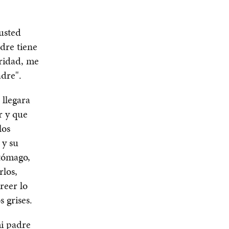
 usted
dre tiene
oridad, me
adre".
 llegara
r y que
los
 y su
stómago,
rlos,
reer lo
 grises.
mi padre