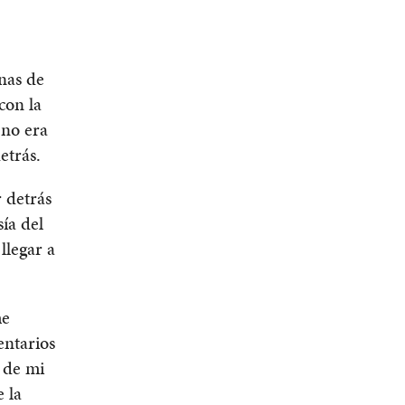
nas de
con la
 no era
etrás.
 detrás
ía del
llegar a
me
entarios
d de mi
e la