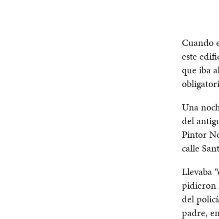
Cuando er
este edif
que iba a
obligator
Una noche
del antig
Pintor No
calle San
Llevaba “
pidieron 
del polic
padre, en