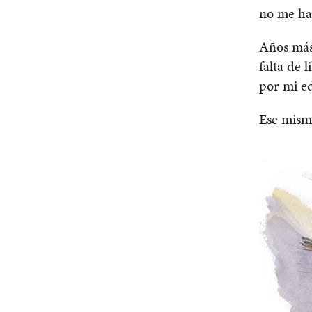
no me ha
Años más 
falta de 
por mi e
Ese mism