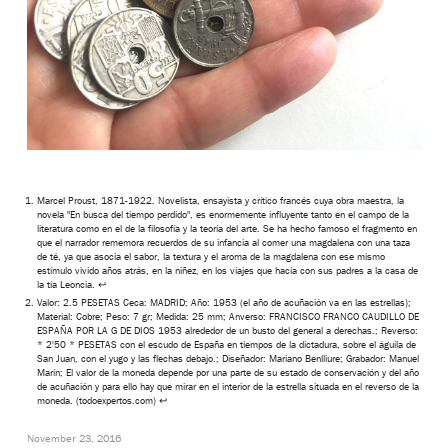
Marcel Proust, 1871-1922. Novelista, ensayista y crítico francés cuya obra maestra, la
novela "En busca del tiempo perdido", es enormemente influyente tanto en el campo de la
literatura como en el de la filosofía y la teoría del arte. Se ha hecho famoso el fragmento en
que el narrador rememora recuerdos de su infancia al comer una magdalena con una taza
de té, ya que asocia el sabor, la textura y el aroma de la magdalena con ese mismo
estímulo vivido años atrás, en la niñez, en los viajes que hacía con sus padres a la casa de
la tía Leoncia.
↩
Valor: 2.5 PESETAS Ceca: MADRID; Año: 1953 (el año de acuñación va en las estrellas);
Material: Cobre; Peso: 7 gr; Medida: 25 mm; Anverso: FRANCISCO FRANCO CAUDILLO DE
ESPAÑA POR LA G DE DIOS 1953 alrededor de un busto del general a derechas.; Reverso:
* 2'50 * PESETAS con el escudo de España en tiempos de la dictadura, sobre el águila de
San Juan, con el yugo y las flechas debajo.; Diseñador: Mariano Benlliure; Grabador: Manuel
Marín; El valor de la moneda depende por una parte de su estado de conservación y del año
de acuñación y para ello hay que mirar en el interior de la estrella situada en el reverso de la
moneda. (todoexpertos.com)
↩
November 23, 2016