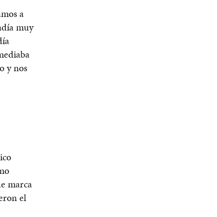
amos a
ndía muy
día
 mediaba
o y nos
ico
omo
 de marca
eron el