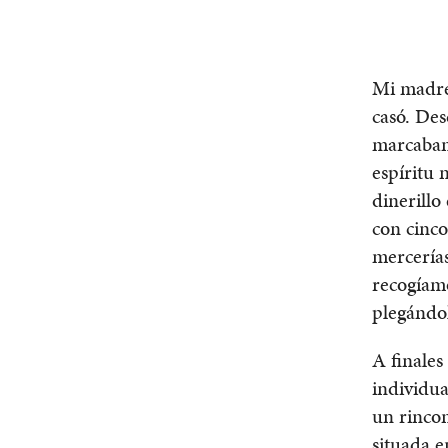
Mi madre
casó. Des
marcaban 
espíritu 
dinerillo
con cinco
mercerías
recogíamo
plegándo
A finales
individua
un rincon
situada e