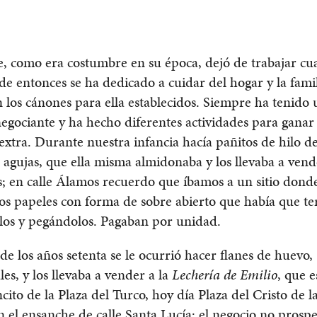
, como era costumbre en su época, dejó de trabajar cu
de entonces se ha dedicado a cuidar del hogar y la fam
los cánones para ella establecidos. Siempre ha tenido 
negociante y ha hecho diferentes actividades para ganar
 extra. Durante nuestra infancia hacía pañitos de hilo d
 agujas, que ella misma almidonaba y los llevaba a vende
; en calle Álamos recuerdo que íbamos a un sitio dond
s papeles con forma de sobre abierto que había que te
los y pegándolos. Pagaban por unidad.
 de los años setenta se le ocurrió hacer flanes de huevo,
les, y los llevaba a vender a la
Lechería de Emilio
, que e
cito de la Plaza del Turco, hoy día Plaza del Cristo de l
n el ensanche de calle Santa Lucía; el negocio no prosp