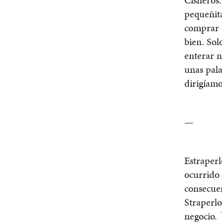
Cisneros.
pequeñit
comprar 
bien. Sol
enterar n
unas pala
dirigíamo
—
Estraperl
ocurrido
consecuen
Straperlo
negocio.