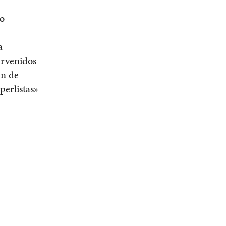
mo
a
ervenidos
en de
perlistas»