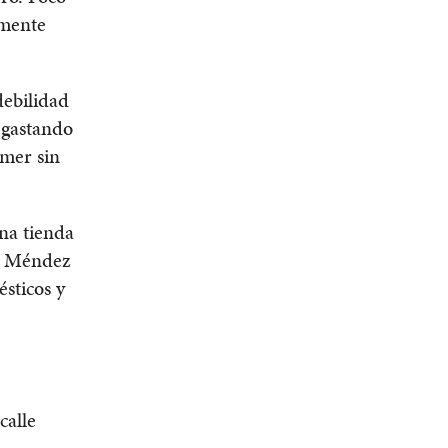
amente
debilidad
e gastando
omer sin
na tienda
le Méndez
sticos y
calle