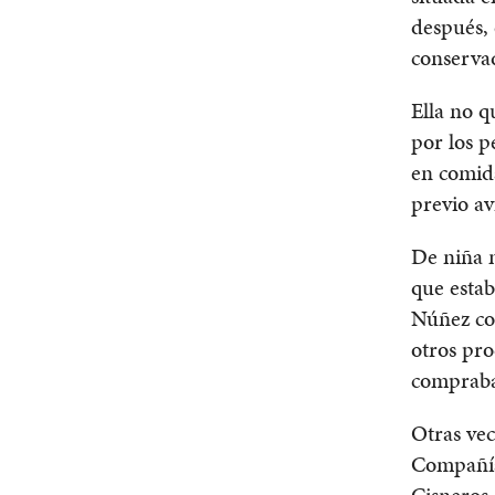
después,
conserva
Ella no q
por los p
en comid
previo av
De niña 
que estab
Núñez co
otros pr
compraba 
Otras vec
Compañía,