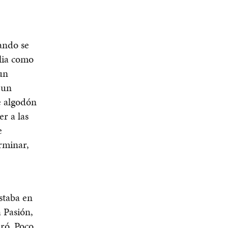
ando se
ilia como
un
 un
e algodón
r a las
e
rminar,
staba en
a Pasión,
eró. Poco